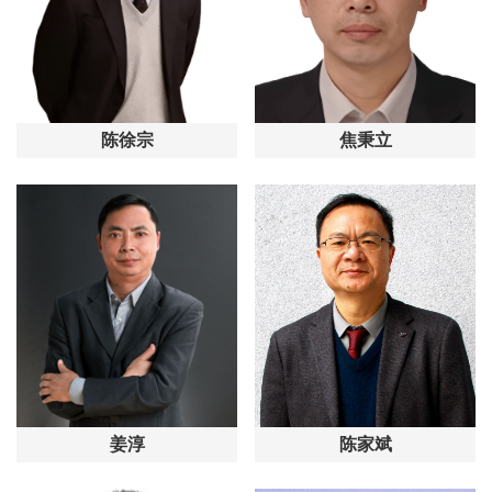
陈徐宗
焦秉立
姜淳
陈家斌