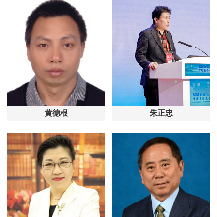
黄德根
朱正忠