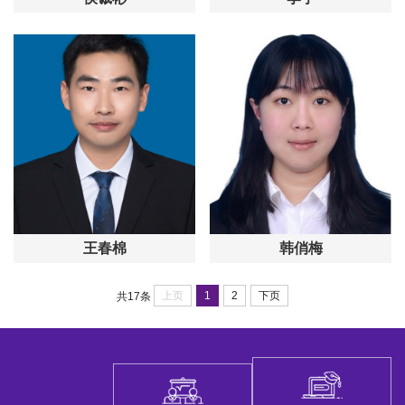
王春棉
韩俏梅
上页
1
2
下页
共17条