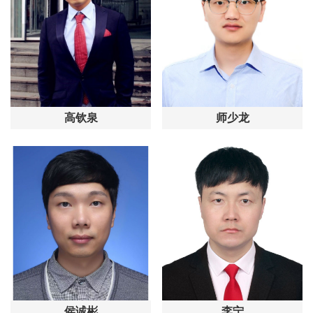
高钦泉
师少龙
侯诚彬
李宁