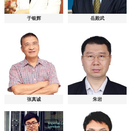
于银辉
岳殿武
张真诚
朱岩